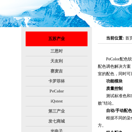
当前位置:
首
五苏产业
三恩时
PeColor
天友利
配色调色解决方案
赛麦吉
室的配色，同时可
卡罗菲林
功能模块
质量控制
PeColor
测试标准色和对
iQstest
败”结论。
自动/手动配色
第三产业
根据不同的染
发七商城
方。
光电子