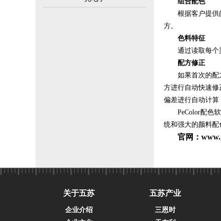
组合配色
根据客户提供
方。
色料特征
通过读取每个
配方修正
如果首次的配
方进行自动快速修
偏差进行自动计算
PeColor
统和强大的颜料配
官网：
www.p
关于五苏
五苏产业
企业介绍
三恩时